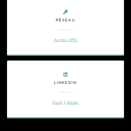
RÉSEAU
Accès VPN
LINKEDIN
Auré
|
Julian